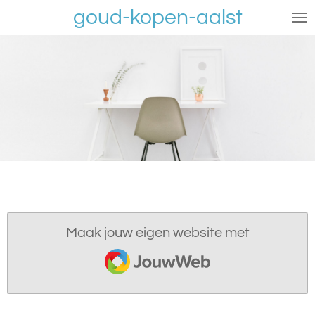
goud-kopen-aalst
Ga
direct
naar
de
hoofdinhoud
Maak jouw eigen website met
JouwWeb